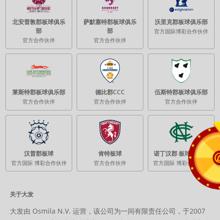
北安普敦郡板球俱乐
萨默塞特郡板球俱乐
沃里克郡板球俱乐部
部
部
官方国际博彩合作伙伴
官方合作伙伴
官方合作伙伴
莱斯特郡板球俱乐部
德比郡CCC
​​伍斯特郡板球俱乐部
官方合作伙伴
官方合作伙伴
官方合作伙伴
汉普郡板球
肯特板球
诺丁汉郡 板球俱乐部
官方国际 博彩合作伙伴
官方合作伙伴
官方国际 博彩合作伙伴
关于大发
大发由 Osmila N.V. 运营，该公司为一间有限责任公司，于2007