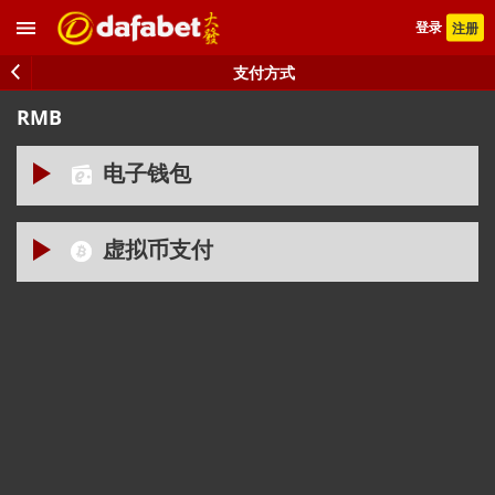
登录
注册
支付方式
RMB
电子钱包
虚拟币支付
最低限额 100.00 RMB
最高限额 50,000.00 RMB
最低限额 100.00 RMB
最高限额 50,000.00 RMB