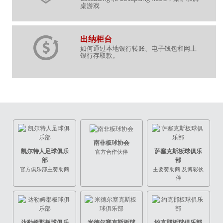
桌游戏
出纳柜台
如何通过本地银行转账、电子钱包和网上
银行存取款。
南非板球协会
凯尔特人足球俱乐
萨塞克斯板球俱乐
官方合作伙伴
部
部
官方俱乐部主赞助商
主要赞助商 及博彩伙
伴
达勒姆郡板球俱乐
米德尔塞克斯板球
约克郡板球俱乐部