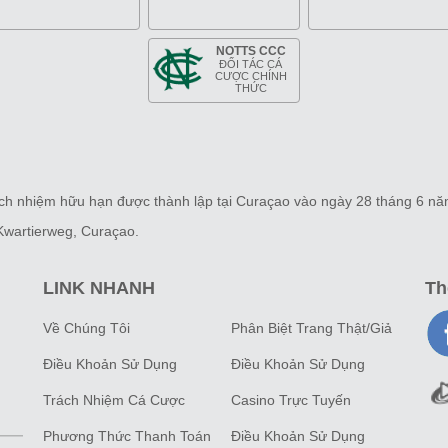
NOTTS CCC
ĐỐI TÁC CÁ
CƯỢC CHÍNH
THỨC
rách nhiệm hữu hạn được thành lập tại Curaçao vào ngày 28 tháng 6 n
 Kwartierweg, Curaçao.
LINK NHANH
Th
Về Chúng Tôi
Phân Biệt Trang Thật/Giả
Điều Khoản Sử Dụng
Điều Khoản Sử Dụng
Trách Nhiệm Cá Cược
Casino Trực Tuyến
Phương Thức Thanh Toán
Điều Khoản Sử Dụng