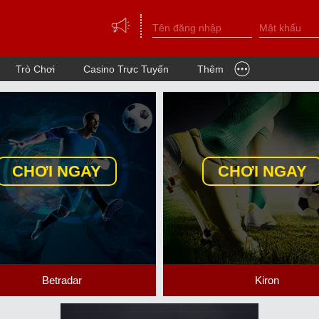
Trò Chơi
Casino Trực Tuyến
Thêm
CHƠI NGAY
CHƠI NGAY
Betradar
Kiron