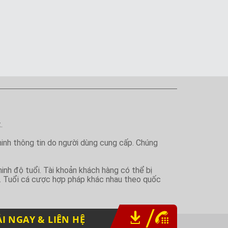
.
inh thông tin do người dùng cung cấp. Chúng
nh độ tuổi. Tài khoản khách hàng có thể bị
lệ. Tuổi cá cược hợp pháp khác nhau theo quốc
ẢI NGAY &
LIÊN HỆ