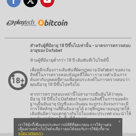
สำหรับผู้ที่มีอายุ 18 ปีขึ้นไปเท่านั้น - มาตรการตรวจสอบ
อายุของ Dafabet
ห้ามผู้ที่มีอายุต่ำกว่า 18 ปี เดิมพันที่เว็บไซต์นี้
เพื่อหลีกเลี่ยงการเดิมพันที่ผิดกฎหมาย Dafabet ขอสงวน
สิทธิ์ในการตรวจสอบข้อมูลที่ให้มา เราอาจดำเนินการ
ค้นหากับบุคคลที่สามเพื่อจุดประสงค์ในการตรวจสอบว่า
คุณมีอายุ 18 ปีขึ้นไปหรือไม่
หากการตรวจสอบเหล่านี้ไม่สามารถยืนยันได้ว่าคุณ
มีอายุ 18 ปีขึ้นไป Dafabet ขอสงวนสิทธิ์ในการขอหลัก
ฐานยืนยันอายุ บัญชีและเงินคุณ จะถูกระงับจนกว่าจะมี
การให้หลักฐานที่ยืนยันอายุได้ อายุที่กฎหมายอนุญาตให้
เดิมพันมีความแตกต่างกันไปในแต่ละประเทศ แนะนำให้
คุณค้นหาข้อมูลในพื้นที่ที่คุณอยู่
x
เราใช้คุ้กกี้เพื่อมอบประสบการณ์ที่ดีที่สุดแก่คุณ การใช้งานต่อ
เนื่องผ่านหน้าเว็บไซต์จะถือว่าคุณได้ยอมรับการใช้คุ้กกี้ตาม
นโยบายของเรา
.