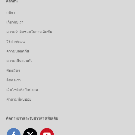
คลิกที่นี่
กติกา
เกี่ยวกับเรา
ความรับผิดชอบในการเดิมพัน
วิธีฝาก/ถอน
ความปลอดภัย
ความเป็นส่วนตัว
พันธมิตร
ติดต่อเรา
เว็บไซต์จริงกับปลอม
คำถามที่พบบ่อย
ติดตามเราและรับข่าวสารเพิ่มเติม