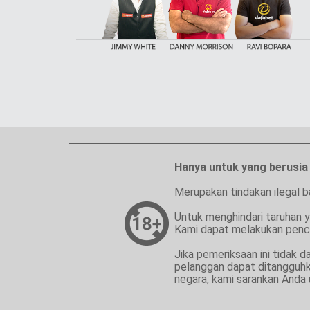
Hanya untuk yang berusia 
Merupakan tindakan ilegal ba
Untuk menghindari taruhan 
Kami dapat melakukan pencar
Jika pemeriksaan ini tidak 
pelanggan dapat ditangguhka
negara, kami sarankan Anda 