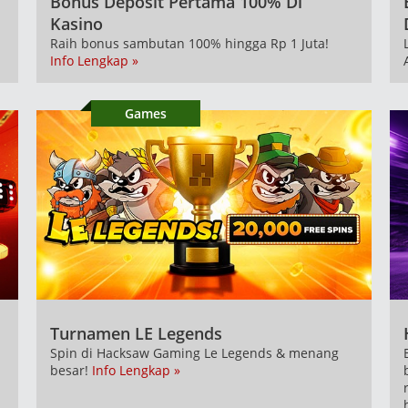
Bonus Deposit Pertama 100% Di
Kasino
Raih bonus sambutan 100% hingga Rp 1 Juta!
Info Lengkap »
Games
Turnamen LE Legends
Spin di Hacksaw Gaming Le Legends & menang
besar!
Info Lengkap »