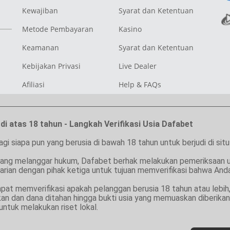
Kewajiban
Syarat dan Ketentuan
Metode Pembayaran
Kasino
Keamanan
Syarat dan Ketentuan
Kebijakan Privasi
Live Dealer
Afiliasi
Help & FAQs
di atas 18 tahun - Langkah Verifikasi Usia Dafabet
gi siapa pun yang berusia di bawah 18 tahun untuk berjudi di situs
yang melanggar hukum, Dafabet berhak melakukan pemeriksaan unt
ian dengan pihak ketiga untuk tujuan memverifikasi bahwa Anda 
dapat memverifikasi apakah pelanggan berusia 18 tahun atau lebi
n dan dana ditahan hingga bukti usia yang memuaskan diberikan
untuk melakukan riset lokal.