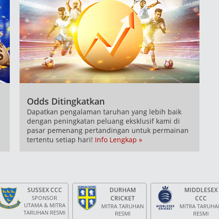
Odds Ditingkatkan
Dapatkan pengalaman taruhan yang lebih baik
dengan peningkatan peluang eksklusif kami di
pasar pemenang pertandingan untuk permainan
tertentu setiap hari!
Info Lengkap »
SUSSEX CCC
DURHAM
MIDDLESEX
SPONSOR
CRICKET
CCC
UTAMA & MITRA
MITRA TARUHAN
MITRA TARUHA
TARUHAN RESMI
RESMI
RESMI