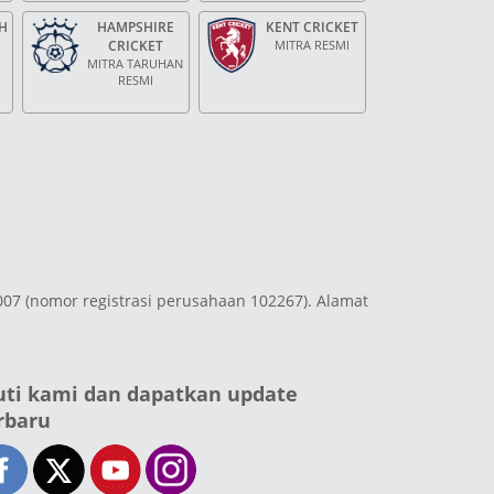
H
HAMPSHIRE
KENT CRICKET
CRICKET
MITRA RESMI
MITRA TARUHAN
RESMI
2007 (nomor registrasi perusahaan 102267). Alamat
uti kami dan dapatkan update
rbaru