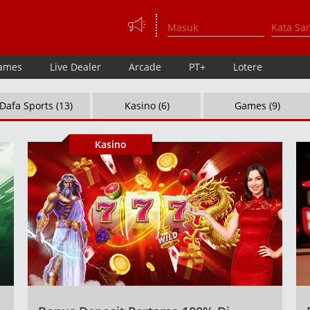
ames
Live Dealer
Arcade
PT+
Lotere
Dafa Sports (13)
Kasino (6)
Games (9)
Kasino